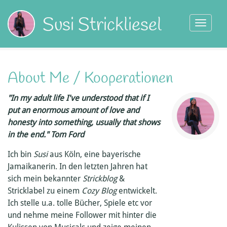
Direkt
zum
Susi Strickliesel
Toggle
Inhalt
navigati
About Me / Kooperationen
"In my adult life I've understood that if I
put an enormous amount of love and
honesty into something, usually that shows
in the end." Tom Ford
Ich bin
Susi
aus Köln, eine bayerische
Jamaikanerin. In den letzten Jahren hat
sich mein bekannter
Strickblog
&
Stricklabel zu einem
Cozy Blog
entwickelt.
Ich stelle u.a. tolle Bücher, Spiele etc vor
und nehme meine Follower mit hinter die